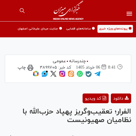
🟡 پرونده‌های ویژه خبری
🟡 سامانه‌های قضایی
🟡 جنایت میدان علیخانی اصفهان
چندرسانه
عمومی
8:41
06 خرداد 1405
کد خبر:
۴۸۹۹۷۰۵
چاپ
Play
دانلود
کد ویدیو
Video
الفرار؛ تعقیب‌وگریز پهپاد حزب‌الله با
نظامیان صهیونیست