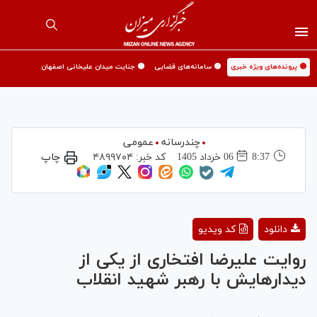
🟡 پرونده‌های ویژه خبری
🟡 سامانه‌های قضایی
🟡 جنایت میدان علیخانی اصفهان
چندرسانه
عمومی
8:37
06 خرداد 1405
کد خبر:
۴۸۹۹۷۰۴
چاپ
Play
دانلود
کد ویدیو
Video
روایت علیرضا افتخاری از یکی از
دیدارهایش با رهبر شهید انقلاب