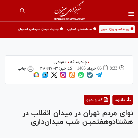
🟡 پرونده‌های ویژه خبری
🟡 سامانه‌های قضایی
🟡 جنایت میدان علیخانی اصفهان
چندرسانه
عمومی
8:33
06 خرداد 1405
کد خبر:
۴۸۹۹۷۰۳
چاپ
Play
دانلود
کد ویدیو
Video
نوای مردم تهران در میدان انقلاب در
هشتادوهفتمین شب میدان‌داری