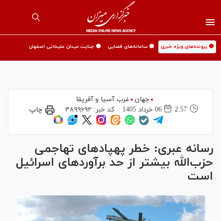
🟡 پرونده‌های ویژه خبری
🟡 سامانه‌های قضایی
🟡 جنایت میدان علیخانی اصفهان
جهان
غرب آسیا و آفریقا
2:57
06 خرداد 1405
کد خبر:
۴۸۹۹۶۹۲
چاپ
رسانه عبری: خطر پهپادهای تهاجمی
حزب‌الله بیشتر از حد برآوردهای اسرائیل
است