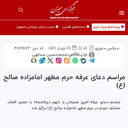
🟡 پرونده‌های ویژه خبری
🟡 سامانه‌های قضایی
🟡 جنایت میدان علیخانی اصفهان
عکس
خبری
22:41
05 خرداد 1405
کد خبر:
۴۸۹۹۶۷۲
عکاس:
چاپ
محمدحسین عبدالهی
مراسم دعای عرفه حرم مطهر امامزاده صالح
(ع)
مراسم دعای عرفه امروز همزمان با (نهم ذی‌الحجه) با حضور اقشار
مختلف مردم در حرم مطهر امامزاده صالح (ع) برگزار شد.