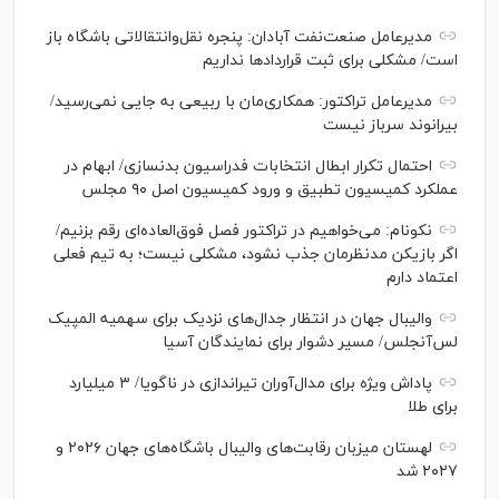
مدیرعامل صنعت‌نفت آبادان: پنجره نقل‌وانتقالاتی باشگاه باز
است/ مشکلی برای ثبت قرارداد‌ها نداریم
مدیرعامل تراکتور: همکاری‌مان با ربیعی به جایی نمی‌رسید/
بیرانوند سرباز نیست
احتمال تکرار ابطال انتخابات فدراسیون بدنسازی/ ابهام در
عملکرد کمیسیون تطبیق و ورود کمیسیون اصل ۹۰ مجلس
نکونام: می‌خواهیم در تراکتور فصل فوق‌العاده‌ای رقم بزنیم/
اگر بازیکن مدنظرمان جذب نشود، مشکلی نیست؛ به تیم فعلی
اعتماد دارم
والیبال جهان در انتظار جدال‌های نزدیک برای سهمیه المپیک
لس‌آنجلس/ مسیر دشوار برای نمایندگان آسیا
پاداش ویژه برای مدال‌آوران تیراندازی در ناگویا/ ۳ میلیارد
برای طلا
لهستان میزبان رقابت‌های والیبال باشگاه‌های جهان ۲۰۲۶ و
۲۰۲۷ شد