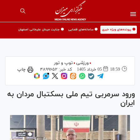
🟡 پرونده‌های ویژه خبری
🟡 سامانه‌های قضایی
🟡 جنایت میدان علیخانی اصفهان
ورزشی
توپ و تور
18:59
05 خرداد 1405
کد خبر:
۴۸۹۹۶۵۲
چاپ
ورود سرمربی تیم ملی بسکتبال مردان به
ایران