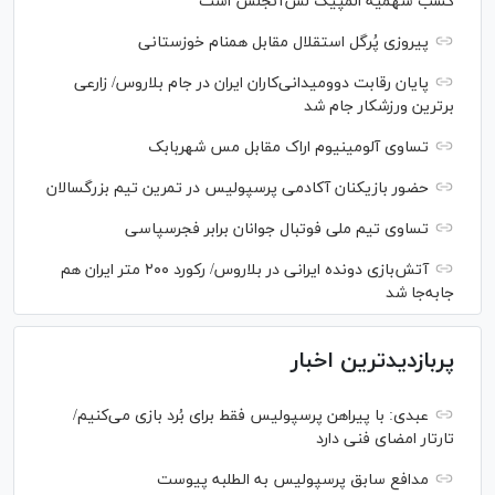
کسب سهمیه المپیک لس‌آنجلس است
پیروزی پُرگل استقلال مقابل همنام خوزستانی
پایان رقابت دوومیدانی‌کاران ایران در جام بلاروس/ زارعی
برترین ورزشکار جام شد
تساوی آلومینیوم اراک مقابل مس شهربابک
حضور بازیکنان آکادمی پرسپولیس در تمرین تیم بزرگسالان
تساوی تیم ملی فوتبال جوانان برابر فجرسپاسی
آتش‌بازی دونده ایرانی در بلاروس/ رکورد ۲۰۰ متر ایران هم
جابه‌جا شد
پربازدیدترین اخبار
عبدی: با پیراهن پرسپولیس فقط برای بُرد بازی می‌کنیم/
تارتار امضای فنی دارد
مدافع سابق پرسپولیس به الطلبه پیوست