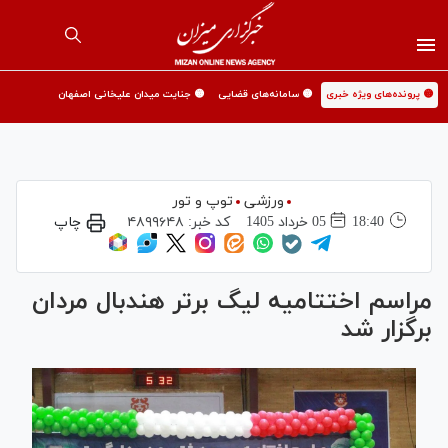
🟡 پرونده‌های ویژه خبری
🟡 سامانه‌های قضایی
🟡 جنایت میدان علیخانی اصفهان
ورزشی
توپ و تور
18:40
05 خرداد 1405
کد خبر:
۴۸۹۹۶۴۸
چاپ
مراسم اختتامیه لیگ برتر هندبال مردان
برگزار شد