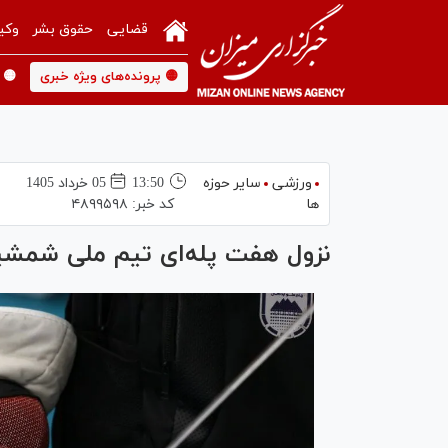
قضایی
حقوق بشر
وکی
🟡 پرونده‌های ویژه خبری
🟡 
ورزشی
سایر حوزه
13:50
05 خرداد 1405
ها
کد خبر:
۴۸۹۹۵۹۸
نزول هفت پله‌ای تیم ملی شمشیرب