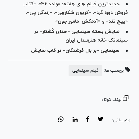
جدیدترین فیلم های هفته؛ «واحد ۳۶»، «کتاب
فروش دوره گرد»، «کریون شکارچی»، «زندگی پی»،
«پیچ تند» و «آدمکش: مامور جون»
نمایش بسته سینمایی «خدای کُشتار» در
سینماتک خانه هنرمندان ایران
سینمایی «بر بال فرشتگان» در قاب نمایش
برچسب ها:
فیلم سینمایی
لینک کوتاه
هم‌رسانی: