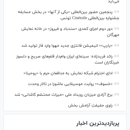
می‌آید
پنجمین حضور بین‌المللی «یکی از آنها» در بخش مسابقه
جشنواره بین‌المللی Cinétoile تونس
دور دوم اجرای کمدی «سندباد و فیروز» در خانه نمایش
مهرگان
«یارپ»؛ انیمیشن فانتزی جدید مهوا وارد فاز تولید شد
رائد فریدزاده: سینمای ایران وام‌دار قلم‌های صریح و دلسوز
خبرنگاران است
ادای احترام شبکه نمایش به مدافعان حرم با «روحینا»
«خسوف»؛ روایت موسیقایی عاشورا در تالار وحدت
برج آزادی میزبان رویداد ملی «میراث محتشم کاشانی» شد
راوی حقیقتِ آرامش بخش
پربازدیدترین اخبار