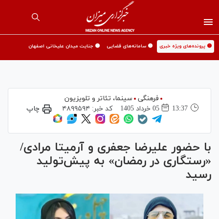
🟡 پرونده‌های ویژه خبری
🟡 سامانه‌های قضایی
🟡 جنایت میدان علیخانی اصفهان
فرهنگی
سینما،‌ تئاتر و تلویزیون
13:37
05 خرداد 1405
کد خبر:
۴۸۹۹۵۹۴
چاپ
با حضور علیرضا جعفری و آرمیتا مرادی/
«رستگاری در رمضان» به پیش‌تولید
رسید