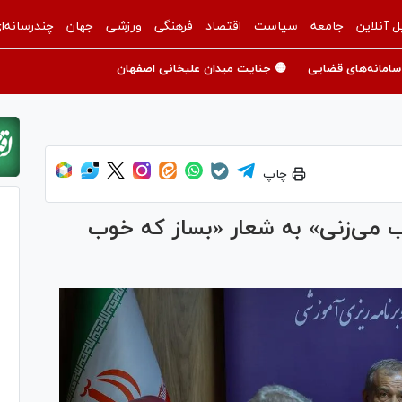
ل آنلاین
جامعه
سیاست
اقتصاد
فرهنگی
ورزشی
جهان
چندرسانه‌ا
سامانه‌های قضایی
🟡 جنایت میدان علیخانی اصفهان
چاپ
ب می‌زنی» به شعار «بساز که خوب