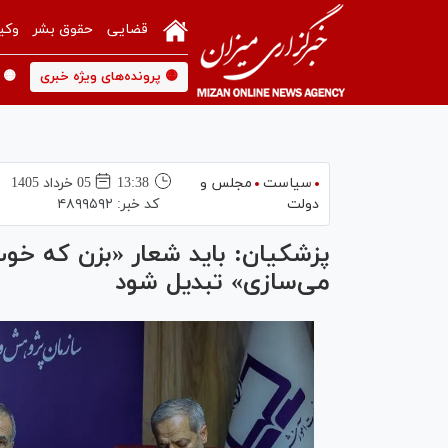
قضایی
حقوق بشر
وکی
🟡 پرونده‌های ویژه خبری
🟡 
سیاست
مجلس و
13:38
05 خرداد 1405
دولت
کد خبر:
۴۸۹۹۵۹۲
پزشکیان: باید شعار «بزن که خو
می‌سازی» تبدیل شود