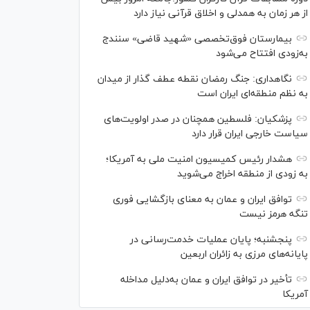
از هر زمان به همدلی و اخلاق قرآنی نیاز دارد
بیمارستان فوق‌تخصصی «شهید قاضی» سنندج
به‌زودی افتتاح می‌شود
نگاهداری: جنگ رمضان نقطه عطف گذار از میدان
به نظم منطقه‌ای ایران است
پزشکیان: فلسطین همچنان در صدر اولویت‌های
سیاست خارجی ایران قرار دارد
هشدار رئیس کمیسیون امنیت ملی به آمریکا؛
به زودی از منطقه اخراج می‌شوید
توافق ایران و عمان به معنای بازگشایی فوری
تنگه هرمز نیست
پنجشنبه؛ پایان ﻋﻤﻠﯿﺎﺕ ﺧﺪﻣﺖ‌ﺭﺳﺎﻧﯽ در
پایانه‌های مرزی ﺑﻪ ﺯﺍﺋﺮان ﺍﺭﺑﻌﯿﻦ
تأخیر در توافق ایران و عمان به‌دلیل مداخله
آمریکا