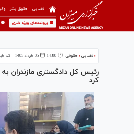
قضایی
حقوق بشر
وکی
🟡 پرونده‌های ویژه خبری
🟡 
قضایی
حقوقی
14:00
05 خرداد 1405
کد خبر
کرد