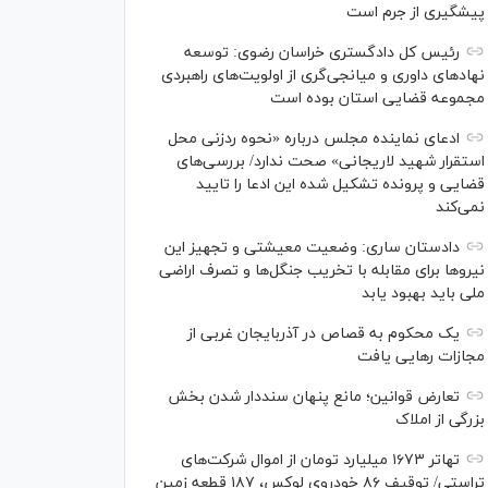
پیشگیری از جرم است
رئیس کل دادگستری خراسان رضوی: توسعه
نهاد‌های داوری و میانجی‌گری از اولویت‌های راهبردی
مجموعه قضایی استان بوده است
ادعای نماینده مجلس درباره «نحوه ردزنی محل
استقرار شهید لاریجانی» صحت ندارد/ بررسی‌های
قضایی و پرونده تشکیل شده این ادعا را تایید
نمی‌کند
دادستان ساری: وضعیت معیشتی و تجهیز این
نیرو‌ها برای مقابله با تخریب جنگل‌ها و تصرف اراضی
ملی باید بهبود یابد
یک محکوم به قصاص در آذربایجان‌ غربی از
مجازات رهایی یافت
تعارض قوانین؛ مانع پنهان سنددار شدن بخش
بزرگی از املاک
تهاتر ۱۶۷۳ میلیارد تومان از اموال شرکت‌های
تراستی/ توقیف ۸۶ خودروی لوکس، ۱۸۷ قطعه زمین