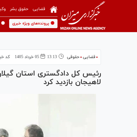
قضایی
حقوق بشر
وکی
🟡 پرونده‌های ویژه خبری
🟡 
قضایی
حقوقی
13:13
05 خرداد 1405
کد خب
رئیس کل دادگستری استان گیلان
لاهیجان بازدید کرد