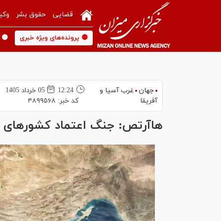
قضایی
حقوق بشر
وکی
🟡 پرونده‌های ویژه خبری
🟡 
جهان
غرب آسیا و
12:24
05 خرداد 1405
آفریقا
کد خبر:
۴۸۹۹۵۶۸
هاآرتص: جنگ اعتماد کشورهای من