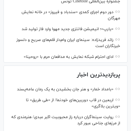
جشنواره بین‌المللی Cinétoile تونس
دور دوم اجرای کمدی «سندباد و فیروز» در خانه نمایش
مهرگان
«یارپ»؛ انیمیشن فانتزی جدید مهوا وارد فاز تولید شد
رائد فریدزاده: سینمای ایران وام‌دار قلم‌های صریح و دلسوز
خبرنگاران است
ادای احترام شبکه نمایش به مدافعان حرم با «روحینا»
پربازدیدترین اخبار
«بامداد خمار» و هنر جان بخشیدن به یک رمان عامه‌پسند
اربعین در قاب دوربین‌های خودنما/ از «طی طریق» تا
«ویترین بلاگری»
روایت سینماگران درباره راز محبوبیت اکبر عبدی/ هنرمندی که
از مرزهای جناحی عبور کرد