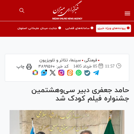
🟡 پرونده‌های ویژه خبری
🟡 سامانه‌های قضایی
🟡 جنایت میدان علیخانی اصفهان
فرهنگی
سینما،‌ تئاتر و تلویزیون
11:57
05 خرداد 1405
کد خبر:
۴۸۹۹۵۶۰
چاپ
حامد جعفری دبیر سی‌وهشتمین
جشنواره فیلم کودک شد