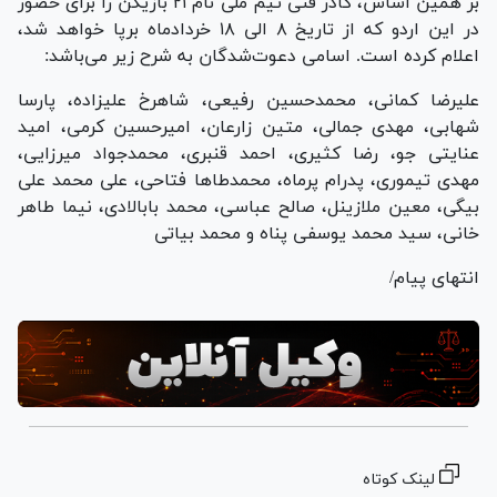
بر همین اساس، کادر فنی تیم ملی نام ۲۱ بازیکن را برای حضور
در این اردو که از تاریخ ۸ الی ۱۸ خردادماه برپا خواهد شد،
اعلام کرده است. اسامی دعوت‌شدگان به شرح زیر می‌باشد:
علیرضا کمانی، محمدحسین رفیعی، شاهرخ علیزاده، پارسا
شهابی، مهدی جمالی، متین زارعان، امیرحسین کرمی، امید
عنایتی جو، رضا کثیری، احمد قنبری، محمدجواد میرزایی،
مهدی تیموری، پدرام پرماه، محمدطا‌ها فتاحی، علی محمد علی
بیگی، معین ملازینل، صالح عباسی، محمد بابالادی، نیما طاهر
خانی، سید محمد یوسفی پناه و محمد بیاتی
انتهای پیام/
لینک کوتاه