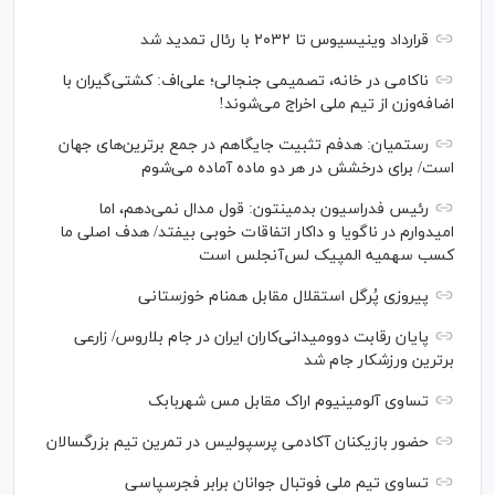
قرارداد وینیسیوس تا ۲۰۳۲ با رئال‌ تمدید شد
ناکامی در خانه، تصمیمی جنجالی؛ علی‌اف: کشتی‌گیران با
اضافه‌وزن از تیم ملی اخراج می‌شوند!
رستمیان: هدفم تثبیت جایگاهم در جمع برترین‌های جهان
است/ برای درخشش در هر دو ماده آماده می‌شوم
رئیس فدراسیون بدمینتون: قول مدال نمی‌دهم، اما
امیدوارم در ناگویا و داکار اتفاقات خوبی بیفتد/ هدف اصلی ما
کسب سهمیه المپیک لس‌آنجلس است
پیروزی پُرگل استقلال مقابل همنام خوزستانی
پایان رقابت دوومیدانی‌کاران ایران در جام بلاروس/ زارعی
برترین ورزشکار جام شد
تساوی آلومینیوم اراک مقابل مس شهربابک
حضور بازیکنان آکادمی پرسپولیس در تمرین تیم بزرگسالان
تساوی تیم ملی فوتبال جوانان برابر فجرسپاسی