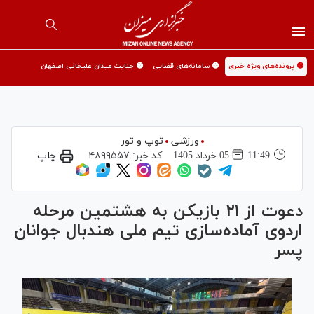
🟡 پرونده‌های ویژه خبری
🟡 سامانه‌های قضایی
🟡 جنایت میدان علیخانی اصفهان
ورزشی
توپ و تور
11:49
05 خرداد 1405
کد خبر:
۴۸۹۹۵۵۷
چاپ
دعوت از ۲۱ بازیکن به هشتمین مرحله
اردوی آماده‌سازی تیم ملی هندبال جوانان
پسر