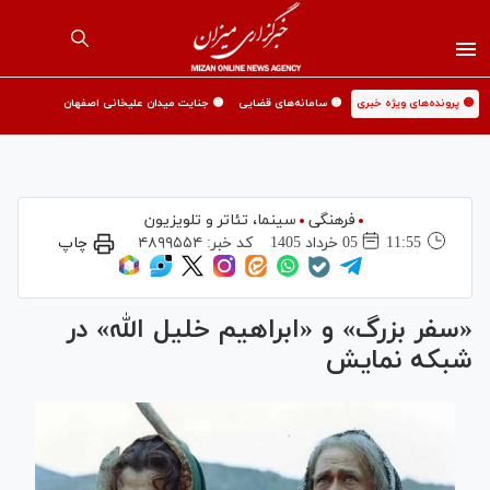
🟡 پرونده‌های ویژه خبری
🟡 سامانه‌های قضایی
🟡 جنایت میدان علیخانی اصفهان
فرهنگی
سینما،‌ تئاتر و تلویزیون
11:55
05 خرداد 1405
کد خبر:
۴۸۹۹۵۵۴
چاپ
«سفر بزرگ» و «ابراهیم خلیل الله» در
شبکه نمایش