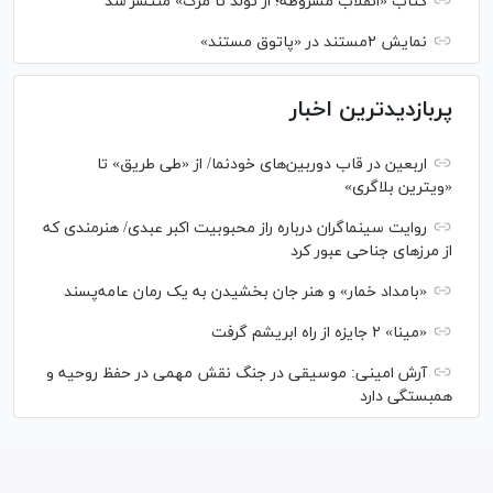
کتاب «انقلاب مشروطه؛ از تولد تا مرگ» منتشر شد
نمایش ۲مستند در «پاتوق مستند»
پربازدیدترین اخبار
اربعین در قاب دوربین‌های خودنما/ از «طی طریق» تا
«ویترین بلاگری»
روایت سینماگران درباره راز محبوبیت اکبر عبدی/ هنرمندی که
از مرزهای جناحی عبور کرد
«بامداد خمار» و هنر جان بخشیدن به یک رمان عامه‌پسند
«مینا» ۲ جایزه از راه ابریشم گرفت
آرش امینی: موسیقی در جنگ نقش مهمی در حفظ روحیه و
همبستگی دارد