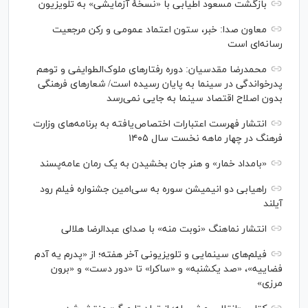
بازگشت مسعود اطیابی با «نسخهٔ آزمایشی» به تلویزیون
معاون صدا: خبر، ستون اعتماد عمومی و رکن مرجعیت
رسانه‌ای است
محمدرضا مقدسیان: دوره رفتارهای ملوک‌الطوایفی و توهم
پدرخواندگی در سینما به پایان رسیده است/ شعارهای فرهنگی
بدون اصلاح اقتصاد سینما به جایی نمی‌رسد
انتشار فهرست اعتبارات اختصاص‌یافته به برنامه‌های وزارت
فرهنگ در چهار ماهه نخست سال ۱۴۰۵
«بامداد خمار» و هنر جان بخشیدن به یک رمان عامه‌پسند
راهیابی دو انیمیشن سوره به سی‌امین جشنواره فیلم رود
آیلند
انتشار نماهنگ «نوبت منه» با صدای عبدالرضا هلالی
فیلم‌های سینمایی و تلویزیونی آخر هفته؛ از «پدرم یه آدم
فضاییه»، «صد یکشنبه» و «ساکرا» تا «دور دست» و «برون
مرزی»