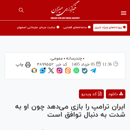
🟡 پرونده‌های ویژه خبری
🟡 سامانه‌های قضایی
🟡 جنایت میدان علیخانی اصفهان
چندرسانه
عمومی
11:36
05 خرداد 1405
کد خبر:
۴۸۹۹۵۵۲
چاپ
Play
دانلود
کد ویدیو
Video
ایران ترامپ را بازی می‌دهد چون او به
شدت به دنبال توافق است