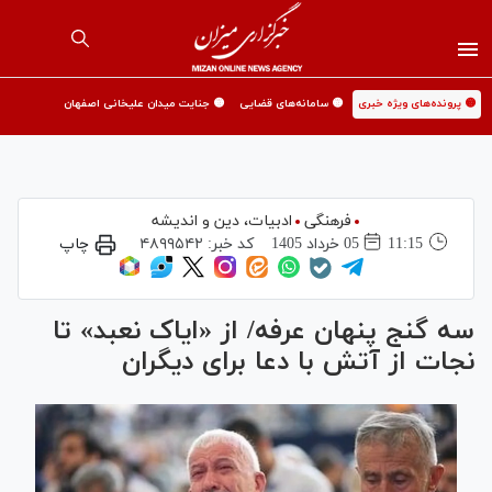
🟡 پرونده‌های ویژه خبری
🟡 سامانه‌های قضایی
🟡 جنایت میدان علیخانی اصفهان
فرهنگی
ادبیات، دین و اندیشه
11:15
05 خرداد 1405
کد خبر:
۴۸۹۹۵۴۲
چاپ
سه گنج پنهان عرفه/ از «ایاک نعبد» تا
نجات از آتش با دعا برای دیگران