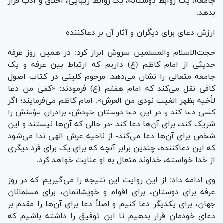
جامعه، یک روابط دوستانه، یک روابط زیبایی، اخلاق و ادب قرار
بدهد.
ارزش دعای برای دیگران و آثار آن بر دعاکننده
حجت‌الاسلام والمسلمین سروش ابراز کرد: در همین روز عرفه
حدیثی از امام کاظم (ع) داریم که ارتباط بین عرفه و یک
جامعه متعالی را نشان می‌دهد. مرحوم کلینی در کتاب اصول
کافی نقل می‌کند که امام هفتم (ع) فرمودند: «کفی من دعا
لأخیه بظهر الغیب نودی من العرش». امام کاظم می‌فرمایند؛ اگر
کسی دعا کند و در این دعا دوستان خودش، برادران مؤمنش را
شریک کند، برای آن‌ها دعا کند -در حالی که آن‌ها نیستند و این
شخص برای آن‌ها دعا می‌کند- از ناحیه عرش الهی ندا می‌شود
که این دعاکننده، چندین برابر آنچه که برای یک برای فرد دیگری
از خدا خواسته، خداوند متعال به او عنایت خواهد کرد.
وی ادامه داد: از این روایت این نتیجه را می‌گیریم که در روز
عرفه برای دوستان، برای اقوام و خویشانمان، برای مسلمانان
جهان، برای یکدیگر دعا کنیم و اصلاً دعا برای آن‌ها را مقدم بر
دعای خودمان قرار بدهیم تا این توفیق را داشته باشیم که