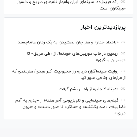
رائد فریدزاده: سینمای ایران وام‌دار قلم‌های صریح و دلسوز
خبرنگاران است
پربازدیدترین اخبار
«بامداد خمار» و هنر جان بخشیدن به یک رمان عامه‌پسند
اربعین در قاب دوربین‌های خودنما/ از «طی طریق» تا
«ویترین بلاگری»
روایت سینماگران درباره راز محبوبیت اکبر عبدی/ هنرمندی که
از مرزهای جناحی عبور کرد
«مینا» ۲ جایزه از راه ابریشم گرفت
فیلم‌های سینمایی و تلویزیونی آخر هفته؛ از «پدرم یه آدم
فضاییه»، «صد یکشنبه» و «ساکرا» تا «دور دست» و «برون
مرزی»