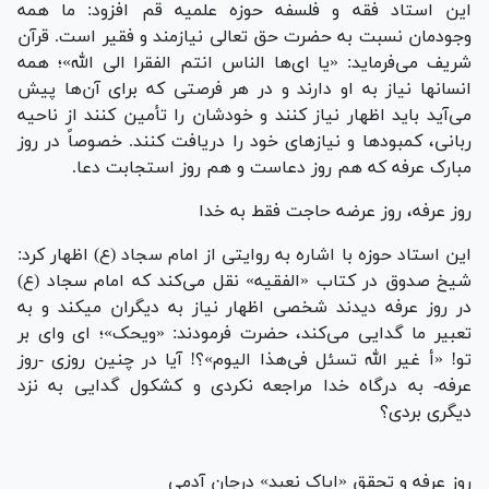
این استاد فقه و فلسفه حوزه علمیه قم افزود: ما همه
وجودمان نسبت به حضرت حق تعالی نیازمند و فقیر است. قرآن
شریف می‌فرماید: «یا ای‌ها الناس انتم الفقرا الی الله»؛ همه
انسانها نیاز به او دارند و در هر فرصتی که برای آن‌ها پیش
می‌آید باید اظهار نیاز کنند و خودشان را تأمین کنند از ناحیه
ربانی، کمبودها و نیازهای خود را دریافت کنند. خصوصاً در روز
مبارک عرفه که هم روز دعاست و هم روز استجابت دعا.
روز عرفه، روز عرضه حاجت فقط به خدا
این استاد حوزه با اشاره به روایتی از امام سجاد (ع) اظهار کرد:
شیخ صدوق در کتاب «الفقیه» نقل می‌کند که امام سجاد (ع)
در روز عرفه دیدند شخصی اظهار نیاز به دیگران میکند و به
تعبیر ما گدایی می‌کند، حضرت فرمودند: «ویحک»؛ ای وای بر
تو! «أ غیر الله تسئل فی‌هذا الیوم»؟! آیا در چنین روزی -روز
عرفه- به درگاه خدا مراجعه نکردی و کشکول گدایی به نزد
دیگری بردی؟
روز عرفه و تحققِ «ایاک نعبد» درجان آدمی