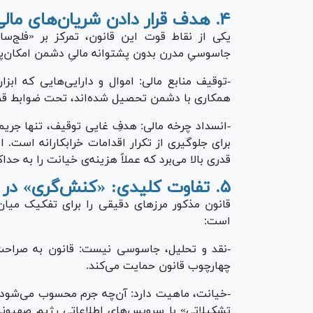
۴. هدف قرار دادن شریان‌های مالی (توقیف اموال)
یکی از نقاط قوت این قانون، تمرکز بر «فلج‌س
جاسوسیِ مدرن بدون پشتوانه مالیِ دشمن امکان‌پذ
-توقیف منابع مالی: اموال و دارایی‌هایی که ابز
همکاری با دشمن تحصیل شده‌اند، تحت ضوابط ق
-انسداد چرخه مالی: هدفِ غایی توقیف، تنها جری
برای جلوگیری از تکرار اقدامات خرابکارانه است.
قدری بالا می‌برد که عملاً هزینه‌ی خیانت را به حداک
۵. تفاوت کلیدی: «کنش‌گری» در برابر «خیانت»
قانون مذکور مرز‌های دقیقی را برای تفکیک میا
است:
-نقد و تحلیل، جاسوسی نیست: قانون به صراحت
چهارچوب قانون حمایت می‌کند.
-خیانت، ماهیت دارد: آن‌چه جرم محسوب می‌شود، 
تشکیلاتی» با سرویس‌های اطلاعاتی رژیم صهیونیستی