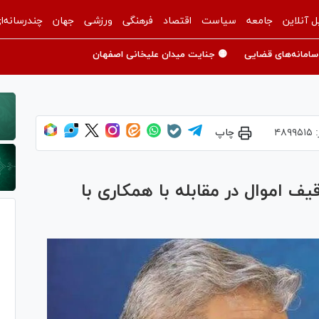
ل آنلاین
جامعه
سیاست
اقتصاد
فرهنگی
ورزشی
جهان
چندرسانه‌ا
سامانه‌های قضایی
🟡 جنایت میدان علیخانی اصفهان
:
۴۸۹۹۵۱۵
چاپ
یف اموال در مقابله با همکاری با