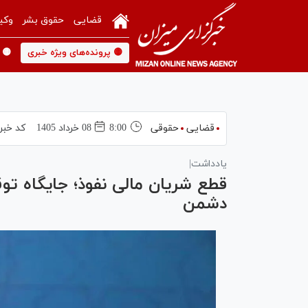
قضایی
حقوق بشر
وکی
🟡 پرونده‌های ویژه خبری
🟡 
قضایی
حقوقی
8:00
08 خرداد 1405
کد خبر
یادداشت|
قطع شریان مالی نفوذ؛ جایگاه توق
دشمن