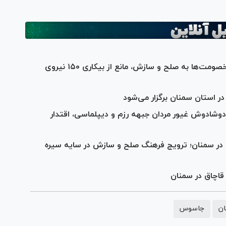
رویکرد دادگستری سمنان در توسعه فصل خصومت‌ها به صلح و سازش، مانع از بیکاری ۱۵۰ نیروی
دوشادوش غیور مردان جبهه رزم و دیپلماسی، اقتدار
در سمنان؛ ترویج فرهنگ صلح و سازش در سایه سیره
 قاچاق در سمنان
ان
جاسوس