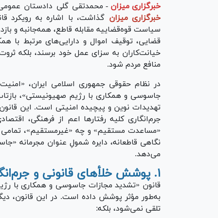
خبرگزاری میزان
-
محمدتقی گلی دادستان عمومی و
خبرگزاری میزان
گذاشت، با اشاره به رویکرد قان
سیاست قوه‌قضاییه مقابله قاطع، همه‌جانبه و باز
قضایی، توقیف اموال و دارایی‌های مرتبط با همک
خیانت‌کاران به سزای عمل خود برسند، بلکه ثروت
منافع مردم شود.
در نظام حقوقی جمهوری اسلامی ایران، «امنیت م
جاسوسی و همکاری با رژیم صهیونیستی»، بازتاب‌ده
تهدیدات نوین و پیچیده امنیتی است. این قانون خل
جرم‌انگاری کلیه رفتار‌ها اعم از فرهنگی، اقتص
«مساعدت مستقیم» و چه «غیرمستقیم»، تمامی س
نگاهی قاطعانه، دایره شمولِ عنوان مجرمانه «جا
می‌دهد.
۱. پوشش خلأ‌های قانونی و جرم‌انگاری جامع رفتار‌ها
قانون «تشدید مجازات جاسوسی و همکاری با رژیم 
به‌طور مؤثر پوشش داده است. در این قانون، دیگ
تلقی نمی‌شود، بلکه: