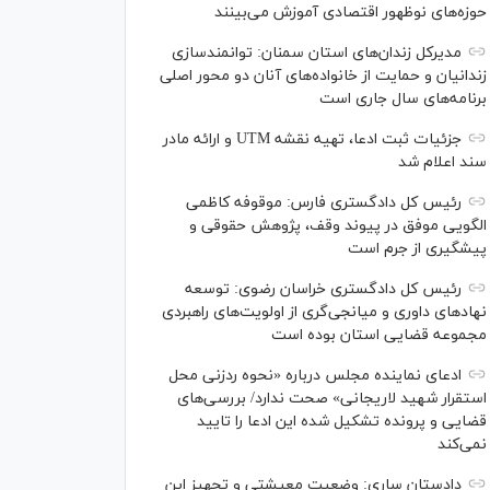
حوزه‌های نوظهور اقتصادی آموزش می‌بینند
مدیرکل زندان‌های استان سمنان: توانمندسازی
زندانیان و حمایت از خانواده‌های آنان دو محور اصلی
برنامه‌های سال جاری است
جزئیات ثبت ادعا، تهیه نقشه UTM و ارائه مادر
سند اعلام شد
رئیس کل دادگستری فارس: موقوفه کاظمی
الگویی موفق در پیوند وقف، پژوهش حقوقی و
پیشگیری از جرم است
رئیس کل دادگستری خراسان رضوی: توسعه
نهاد‌های داوری و میانجی‌گری از اولویت‌های راهبردی
مجموعه قضایی استان بوده است
ادعای نماینده مجلس درباره «نحوه ردزنی محل
استقرار شهید لاریجانی» صحت ندارد/ بررسی‌های
قضایی و پرونده تشکیل شده این ادعا را تایید
نمی‌کند
دادستان ساری: وضعیت معیشتی و تجهیز این