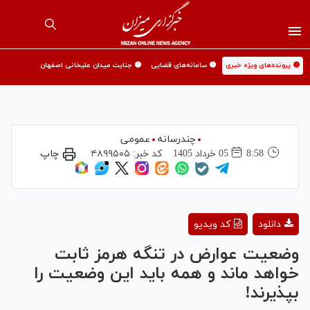
🟡 پرونده‌های ویژه خبری
🟡 سامانه‌های قضایی
🟡 جنایت میدان علیخانی اصفهان
چندرسانه
عمومی
8:58
05 خرداد 1405
کد خبر:
۴۸۹۹۵۰۵
چاپ
Play
دانلود
کد ویدیو
Video
وضعیت عوارض در تنگه هرمز ثابت
خواهد ماند و همه باید این وضعیت را
بپذیرند!