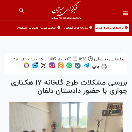
🟡 پرونده‌های ویژه خبری
🟡 سامانه‌های قضایی
🟡 جنایت میدان علیخانی اصفهان
قضایی
حقوقی
8:28
05 خرداد 1405
کد خبر:
۴۸۹۹۴۹۶
چاپ
بررسی مشکلات طرح گلخانه ۱۷ هکتاری
چواری با حضور دادستان دلفان