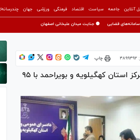
ل آنلاین
جامعه
سیاست
اقتصاد
فرهنگی
ورزشی
جهان
چندرسانه‌ا
سامانه‌های قضایی
🟡 جنایت میدان علیخانی اصفهان
:
۴۸۹۹۴۹۲
چاپ
برگزاری ملاقات مردمی دادستان مرکز استان کهگیلویه و بویراحمد با ۹۵