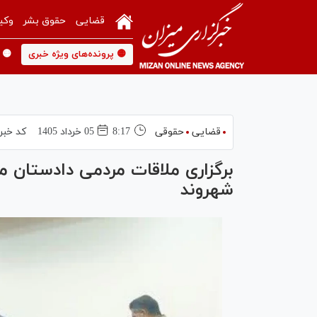
قضایی
حقوق بشر
وکی
🟡 پرونده‌های ویژه خبری
🟡 
قضایی
حقوقی
8:17
05 خرداد 1405
کد خبر
شهروند