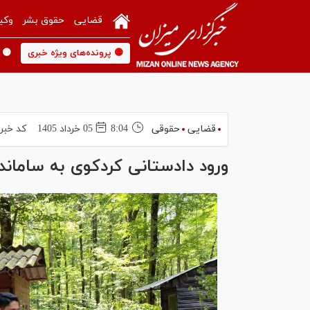
قضایی
حقوق بشر
وکی
🟡 پرونده‌های ویژه خبری
🟡 
قضایی
حقوقی
8:04
05 خرداد 1405
کد خبر
ورود دادستانی کردکوی به ساماند