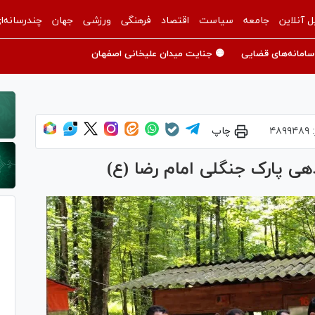
ل آنلاین
جامعه
سیاست
اقتصاد
فرهنگی
ورزشی
جهان
چندرسانه‌ا
سامانه‌های قضایی
🟡 جنایت میدان علیخانی اصفهان
:
۴۸۹۹۴۸۹
چاپ
هی پارک جنگلی امام رضا (ع)