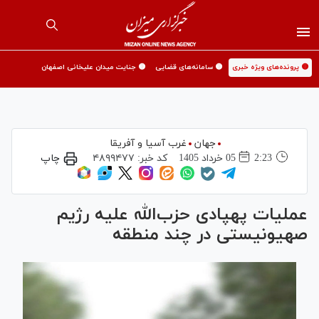
🟡 پرونده‌های ویژه خبری
🟡 سامانه‌های قضایی
🟡 جنایت میدان علیخانی اصفهان
جهان
غرب آسیا و آفریقا
2:23
05 خرداد 1405
کد خبر:
۴۸۹۹۴۷۷
چاپ
عملیات پهپادی حزب‌الله علیه رژیم
صهیونیستی در چند منطقه