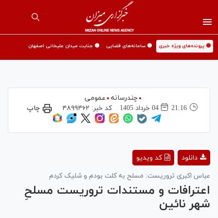
🟡 پرونده‌های ویژه خبری
🟡 سامانه‌های قضایی
🟡 جنایت میدان علیخانی اصفهان
چندرسانه
عمومی
21:16
04 خرداد 1405
کد خبر:
۴۸۹۹۴۶۲
چاپ
Play
دانلود
کد ویدیو
Video
عباس اکبری تروریست: مسلح به کلت بودم و شلیک کردم
اعترافات و مستندات تروریست مسلحِ
شهر نائین