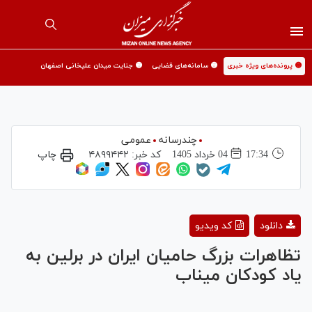
🟡 پرونده‌های ویژه خبری
🟡 سامانه‌های قضایی
🟡 جنایت میدان علیخانی اصفهان
چندرسانه
عمومی
17:34
04 خرداد 1405
کد خبر:
۴۸۹۹۴۴۲
چاپ
Play
دانلود
کد ویدیو
Video
تظاهرات بزرگ حامیان ایران در برلین به
یاد کودکان میناب