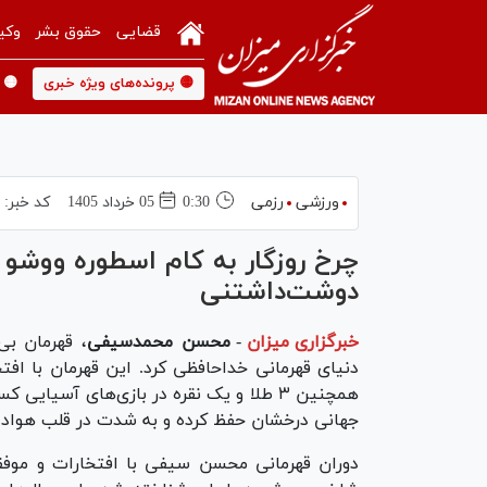
قضایی
حقوق بشر
وکی
🟡 پرونده‌های ویژه خبری
🟡 
ورزشی
رزمی
0:30
05 خرداد 1405
کد خبر:
چرخ روزگار به کام اسطوره ووشو 
دوشت‌داشتنی
خبرگزاری میزان
-
محسن محمدسیفی
، قهرمان بی
همچنین ۳ طلا و یک نقره در بازی‌های آسیای
جهانی درخشان حفظ کرده و به شدت در قلب هوادارا
دوران قهرمانی محسن سیفی با افتخارات و موفقی