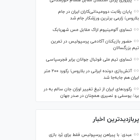
پیروزی پُرگل استقلال مقابل همنام خوزستانی
پایان رقابت دوومیدانی‌کاران ایران در جام
بلاروس/ زارعی برترین ورزشکار جام شد
تساوی آلومینیوم اراک مقابل مس شهربابک
حضور بازیکنان آکادمی پرسپولیس در تمرین
تیم بزرگسالان
تساوی تیم ملی فوتبال جوانان برابر فجرسپاسی
آتش‌بازی دونده ایرانی در بلاروس/ رکورد ۲۰۰ متر
ایران هم جابه‌جا شد
رکورد‌های ایران از تیغ تغییر اوزان جان سالم به در
برد/ یوسفی و نصیری همچنان در صدر جهان
پربازدیدترین اخبار
عبدی: با پیراهن پرسپولیس فقط برای بُرد بازی