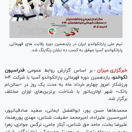
تیم ملی پاراتکواندو ایران در یازدهمین دوره رقابت های قهرمانی
پاراتکواندو آسیا موفق به کسب ده نشان رنگارنگ شد.
خبرگزاری میزان
-
بر اساس گزارش روابط عمومی
فدراسیون
تکواندو،
یازدهمین دوره قهرمانی پاراتکواندو آسیا با شرکت ۱۰۴
ورزشکار امروز چهارم خرداد ماه به مدت یک روز در «سالن‌ام
بانک» شهر اولان‌باتور با شناخت برترین‌های اوزان مختلف
برگزار شد.
محمدطا‌ها حسن پور، ابوالفضل ایمانی، سعید صادقیانپور،
امیرحسین علیزاده، امیرمحمد حقیقت شناس، مهدی پوررهنما،
علیرضا بخت، حامد حق شناس، آیلار جامی، نرگس جوادی، زهرا
رحیمی، پریماه تورانی و رومینا چمسورکی نمایندگان ایران