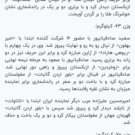
ازبکستان دیدار کرد و با برتری دو بر یک در راندشماری نشان
خوشرنگ طلا را بر گردن آویخت.
وزن ۶۳- کیلوگرم/
سعید صادقیانپور با حضور ۱۶ شرکت کننده ابتدا با «امیر
بهلون» از نپال رو به رو و نهایتا پیروز شد. وی در یک چهارم با
«ریوهی هارادا» از ژاپن مبارزه کرد و برابر این حریف نیز در دو
راند به برتری رسید. صادقیانپور با صعود به مرحله نیمه نهایی
برابر «زوخردین» از ازبکستان پیروز و راهی دور نهایی شد.
صادقیانپور در فینال برابر «بلور اردن گانبات» از مغولستان
مبارزه کرد و با باخت دو بر صفر در راندشماری برابر نماینده
میزبان به نشان نقره رقابت‌ها رسید.
امیرحسین علیزاده عرب دیگر نماینده ایران ابتدا با «ناتاوات»
از تایلند دیدار کرد و پیروز شد سپس با «بلور اردن گانبات»
قهرمان جهان از مغولستان پیکار کرد و دو بر یک باخت و حذف
شد.
وزن ۷۰- کیلوگرم/