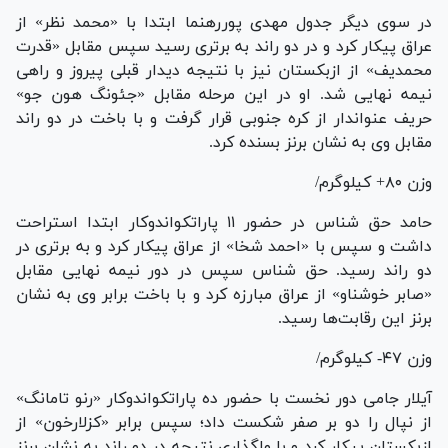
در سوی دیگر جدول مهدی پوررهنما ابتدا با «محمد نظر» از
عراق پیکار کرد و در دو راند به برتری رسید سپس مقابل «قدرت
محمدیف» از ازبکستان نیز با نتیجه دیدار قبلی پیروز و راهی
نیمه نهایی شد. او در این مرحله مقابل «جئونگ هون جو»
حریف عنواندار از کره جنوبی قرار گرفت و با باخت در دو راند
مقابل وی به نشان برنز بسنده کرد.
وزن ۸۰+ کیلوگرم/
حامد حق شناس در حضور ۱۱ پاراتکواندوکار ابتدا استراحت
داشت و سپس با «احمد شخا» از عراق پیکار کرد و به برتری در
دو راند رسید. حق شناس سپس در دور نیمه نهایی مقابل
«صابر خوشناو» از عراق مبارزه کرد و با باخت برابر وی به نشان
برنز این رقابت‌ها رسید.
وزن ۴۷- کیلوگرم/
آیلار جامی دور نخست با حضور ده پاراتکواندوکار «رنو تامانگ»
از نپال را دو بر صفر شکست داد؛ سپس برابر «کزلارخون» از
ازبکستان پیکار کرد و با واگذاری نتیجه در دو راند به نشان برنز