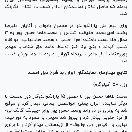
بودند که حاصل تلاش نمایندگان ایران کسب ده نشان رنگارنگ
شد.
برای تیم ملی پاراتکواندو در مجموع بانوان و آقایان علیرضا
بخت، امیرمحمد حقیقت شناس و محمدطا‌ها حسن پور به ۳
مدال طلا دست یافتند؛ زهرا رحیمی و سعید صادقیانپور دو نقره
کسب کردند و پنج برنز نیز توسط حامد حق شناس، مهدی
پوررهنما، آیلار جامی، پریماه تورانی و رومینا چمسورکی کسب
شد.
نتایج دیدار‌های نمایندگان ایران به شرح ذیل است:
وزن ۵۸- کیلوگرم/
محمد طا‌ها حسن پور با حضور ۱۵ پاراتکواندوکار دور نخست با
دیگر نماینده ایران یعنی ابوالفضل ایمانی دیدار کرد و موفق
شد به برتری در دو راند برسد. حسن پور برابر «پیونگ گانگ لی»
از کره جنوبی پیکار کرد و پیروز شد سپس با صعود به دور نیمه
نهایی با «فیاض ولی جانوف» از ازبکستان دیدار کرد و با برتری
برابر حریف راهی فینال شد. او در فینال مقابل «عثمانوف» از