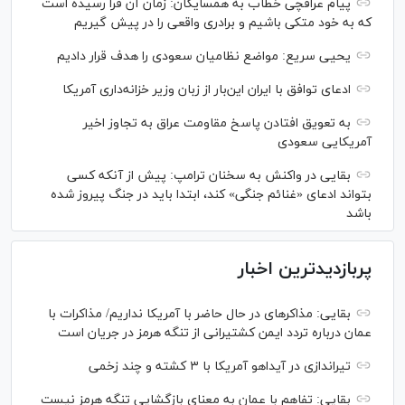
پیام عراقچی خطاب به همسایگان: زمان آن فرا رسیده است
که به خود متکی باشیم و برادری واقعی را در پیش گیریم
یحیی سریع: مواضع نظامیان سعودی را هدف قرار دادیم
ادعای توافق با ایران این‌بار از زبان وزیر خزانه‌داری آمریکا
به تعویق افتادن پاسخ مقاومت عراق به تجاوز اخیر
آمریکایی سعودی
بقایی در واکنش به سخنان ترامپ: پیش از آنکه کسی
بتواند ادعای «غنائم جنگی» کند، ابتدا باید در جنگ پیروز شده
باشد
پربازدیدترین اخبار
بقایی: مذاکره‎ای در حال حاضر با آمریکا نداریم/ مذاکرات با
عمان درباره تردد ایمن کشتیرانی از تنگه هرمز در جریان است
تیراندازی در آیداهو آمریکا با ۳ کشته و چند زخمی
بقایی: تفاهم با عمان به معنای بازگشایی تنگه هرمز نیست