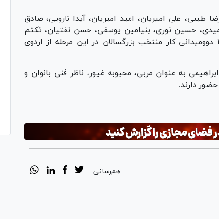
 طیبی، علی امیریان، امید امیریان، آیدا نارویی، صادق
یدی، حسین نوری، بنیامین یوسفی، حسن تفتیان، تکتم
دستاربندان، فاطمه محیطی زاده و زهرا زارعی ۱۴ دوومیدانی کار منتخب بزرگسالان در این مرحله از اردوی
براهیمی به عنوان مربی، محبوبه غیور، ناظر فنی بانوان و
حضور دارند.
هم‌رسانی: