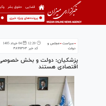
قضایی
حقوق بشر
وکی
🟡 پرونده‌های ویژه خبری
🟡 
سیاست
مجلس و
12:20
04 خرداد 1405
دولت
کد خبر:
۴۸۹۹۳۶۴
پزشکیان: دولت و بخش خصوصی در
اقتصادی هستند