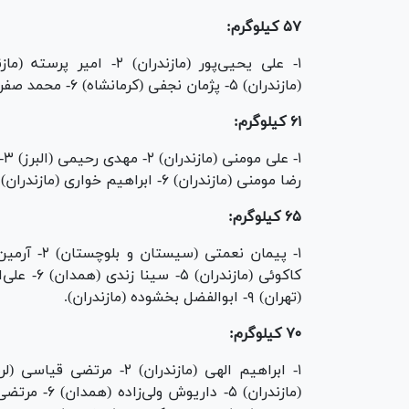
۵۷ کیلوگرم:
(مازندران) ۵- پژمان نجفی (کرمانشاه) ۶- محمد صفرپور (مازندران) ۷- امیرحسین عباسی (تهران).
۶۱ کیلوگرم:
رضا مومنی (مازندران) ۶- ابراهیم خواری (مازندران) ۷- طا‌ها هاشمی (مازندران).
۶۵ کیلوگرم:
(تهران) ۹- ابوالفضل بخشوده (مازندران).
۷۰ کیلوگرم: