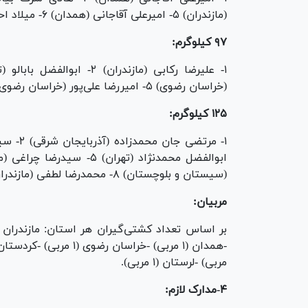
(مازندران) ۵- امیرعلی آقاجانی (همدان) ۶- میلاد احمدی (البرز) ۷- حسین رسولی (همدان).
۹۷ کیلوگرم:
(خراسان رضوی) ۵- امیررضا علی‌پور (خراسان رضوی).
۱۲۵ کیلوگرم:
(سیستان و بلوچستان) ۸- محمدرضا لطفی (مازندران) ۹- آرین آراد (البرز) ۱۰- پویا یعقوبی (مازندران).
مربیان:
مربی) -لرستان (۱ مربی).
۴-مدارک لازم: