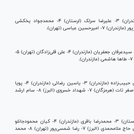
۱- علی یحیی‌پور (مازندران) ۲- امیر پرسته (مازندران) ۳- علیرضا سرلک (لرستان) ۴- محمدجواد یخکشی
۱- علی مومنی (مازندران) ۲- مهدی رحیمی (البرز) ۳- سیدعرفان جعفریان (مازندران) ۴- علی قلی‌زادگان (تهران) ۵-
۱- پیمان نعمتی (سیستان و بلوچستان) ۲- آرمین حبیب‌زاده (مازندران) ۳- یاسین رضائی (مازندران) ۴- پویا
کاکوئی (مازندران) ۵- سینا زندی (همدان) ۶- علی‌اصغر تات (هرمزگان) ۷- شهداد خسروی (البرز) ۸- سام ارشد
۱- ابراهیم الهی (مازندران) ۲- مرتضی قیاسی (لرستان) ۳- محمدرضا باقری (مازندران) ۴- کیان محمودجانلو
(مازندران) ۵- داریوش ولی‌زاده (همدان) ۶- مرتضی حاج ملامحمدی (البرز) ۷- رضا شمسی‌پور (تهران) ۸- محمد