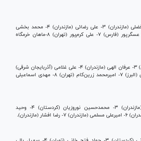
۱- امیرحسین حسینی (توابع تهران) ۲- علی‌اکبر فضلی (مازندران) ۳- علی رضائی (مازندران) ۴- محمد بخشی
(مازندران) ۵- پژمان ذوالفقار (مازندران) ۶- امین عسگرپور (فارس) ۷- علی کرم‌پور (تهران) ۸-ماهان خرمگاه
۱- معین فتوحی (تهران) ۲- عادل پنائیان (مازندران) ۳- عرفان الهی (مازندران) ۴- علی غلامی (آذربایجان شرقی)
۵- فریبرز بابائی (مازندران) ۶- حسین محمد آقائی (البرز) ۷- امیرمحمد زرین‌کام (تهران) ۸- مهدی اسماعیلی
۱- سجاد غلامی (البرز) ۲- امیرحسین کاوسی (مازندران) ۳- محمدحسین نوروزیان (کردستان) ۴- وحید
۱- امیرعلی آقاجانی (همدان) ۲- هادی شرف بیانی (کردستان) ۳- جواد فتح خانی (تهران) ۴- سهیل بالی