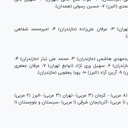
۱- علیرضا رکابی (مازندران) ۲- ابوالفضل بابالو (تهران) ۳- عرفان علی‌زاده (مازندران) ۴- امیرمحمد شفاهی
۱- مرتضی جان محمدزاده (آذربایجان شرقی) ۲- سیدمهدی هاشمی (مازندران) ۳- محمد علی تبار (مازندران) ۴-
ابوالفضل محمدنژاد (تهران) ۵- سیدرضا چراغی (مازندران) ۶- سهیل پری نژاد (توابع تهران) ۷- عرفان جعفری
بر اساس تعداد کشتی‌گیران هر استان: مازندران (۸ مربی) - کرمان (۳ مربی) -تهران (۳ مربی) -البرز (۲ مربی)
-همدان (۱ مربی) -خراسان رضوی (۱ مربی) -کردستان (۱ مربی) -آذربایجان شرقی (۱ مربی) -سیستان و بلوچستان (۱