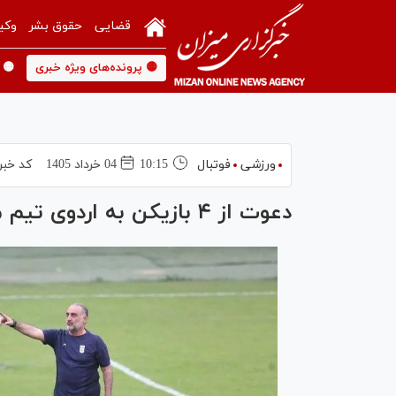
قضایی
حقوق بشر
وکی
🟡 پرونده‌های ویژه خبری
🟡 
ورزشی
فوتبال
10:15
04 خرداد 1405
کد خبر
دعوت از ۴ بازیکن به اردوی تیم ملی فوتبال امید