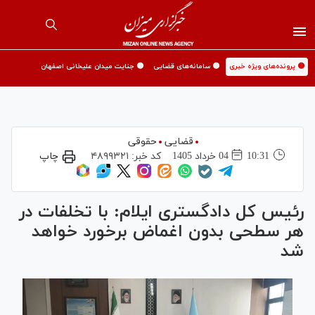
🟡 پرونده‌های ویژه خبری
🟡 سامانه‌های قضایی
🟡 جنایت میدان علیخانی اصفهان
قضایی
حقوقی
10:31
04 خرداد 1405
کد خبر:
۴۸۹۹۳۲۱
چاپ
رئیس کل دادگستری ایلام: با تخلفات در
هر سطحی بدون اغماض برخورد خواهد
شد