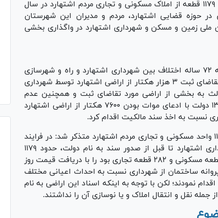
عامه به پیگیری و رفع مشکلات ۷۲ ساله مربوط به ۱۱۷۹ قطعه از املاک مسکونی و تجاری مردم اشتهارد در سال
 در حوزه قضایی اشتهارد، مردم و مدیران این شهرستان
 ملی زمین و مسکن و شهرداری اشتهارد در واگذاری بخشی
رئیس کل دادگستری استان البرز با تشریح سابقه ۷۲ ساله اختلاف بین شهرداری اشتهارد و راه و شهرسازی
اضافه کرد: مشکلات مربوطه از سال ۱۳۳۲ پس از تقاضای ثبت ۳ هزار هکتار از اراضی اشتهارد توسط شهرداری
لث به بخشی از اراضی مورد تقاضای ثبت و همچنین عدم
پیگیری شهرداری متوقف شد تا اینکه در سال ۱۳۴۹ دولت با ادعای موات بودن ۷۶۰۰ هکتار از اراضی اشتهارد
ی نسبت به اخذ سند مالکیت اقدام کرد.
وی با اشاره به ریشه مشکلات ایجاد شده برای ۱۱۷۹ واحد مسکونی و تجاری مردم اشتهارد متذکر شد: در فرایند
بیان شده، مشکلات از زمانی ایجاد شد که شهرداری اشتهارد تا قبل از صدور سند به نام دولت، حدود ۱۱۷۹
قطعه زمین به مساحت ۳۰ هکتار که شامل ۸۶۷ قطعه مسکونی و ۲۸۲ قطعه تجاری بود را با دریافت قیمت روز
ذ پروانه ساختمان از شهرداری نسبت به احداث اعیانی مختلف
دام نمودند؛ لکن با توجه به اینکه اسناد این اراضی به نام
 جمله نقل و انتقال املاک و یا نوسازی آن را نداشتند.
وضوع