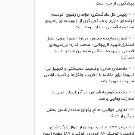
پیشگیری از جرم است
رئیس کل دادگستری خراسان رضوی: توسعه
نهاد‌های داوری و میانجی‌گری از اولویت‌های راهبردی
مجموعه قضایی استان بوده است
ادعای نماینده مجلس درباره «نحوه ردزنی محل
استقرار شهید لاریجانی» صحت ندارد/ بررسی‌های
قضایی و پرونده تشکیل شده این ادعا را تایید
نمی‌کند
دادستان ساری: وضعیت معیشتی و تجهیز این
نیرو‌ها برای مقابله با تخریب جنگل‌ها و تصرف اراضی
ملی باید بهبود یابد
یک محکوم به قصاص در آذربایجان‌ غربی از
مجازات رهایی یافت
تعارض قوانین؛ مانع پنهان سنددار شدن بخش
بزرگی از املاک
تهاتر ۱۶۷۳ میلیارد تومان از اموال شرکت‌های
تراستی/ توقیف ۸۶ خودروی لوکس، ۱۸۷ قطعه زمین