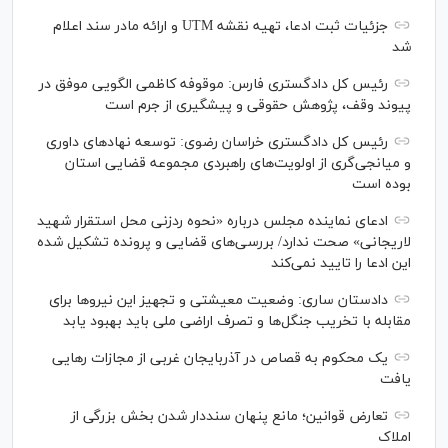
جزئیات ثبت ادعا، تهیه نقشه UTM و ارائه مادر سند اعلام
شد
رئیس کل دادگستری فارس: موقوفه کاظمی الگویی موفق در
پیوند وقف، پژوهش حقوقی و پیشگیری از جرم است
رئیس کل دادگستری خراسان رضوی: توسعه نهاد‌های داوری
و میانجی‌گری از اولویت‌های راهبردی مجموعه قضایی استان
بوده است
ادعای نماینده مجلس درباره «نحوه ردزنی محل استقرار شهید
لاریجانی» صحت ندارد/ بررسی‌های قضایی و پرونده تشکیل شده
این ادعا را تایید نمی‌کند
دادستان ساری: وضعیت معیشتی و تجهیز این نیرو‌ها برای
مقابله با تخریب جنگل‌ها و تصرف اراضی ملی باید بهبود یابد
یک محکوم به قصاص در آذربایجان‌ غربی از مجازات رهایی
یافت
تعارض قوانین؛ مانع پنهان سنددار شدن بخش بزرگی از
املاک