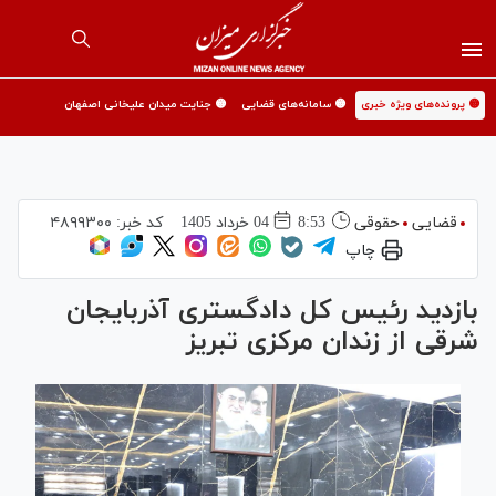
🟡 پرونده‌های ویژه خبری
🟡 سامانه‌های قضایی
🟡 جنایت میدان علیخانی اصفهان
قضایی
حقوقی
8:53
04 خرداد 1405
کد خبر:
۴۸۹۹۳۰۰
چاپ
بازدید رئیس کل دادگستری آذربایجان
شرقی از زندان مرکزی تبریز