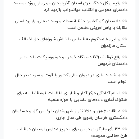
رئیس کل دادگستری استان آذربایجان غربی از پروژه توسعه
دادسرای عمومی و انقلاب میاندوآب بازدید کرد
دادستان کل کشور: حفظ انسجام و وحدت ملی، راهبرد اصلی
مقابله با یاس‌آفرینی دشمن است
رهایی ۸ محکوم به قصاص با تلاش شورا‌های حل اختلاف
استان مازندران
رفع توقیف ۱۷۹ دستگاه خودرو و موتورسیکلت با دستور
دادستان فردوس
هوشمندسازی در دیوان عالی کشور با قوت و سرعت در حال
انجام است
اعلام آمادگی مرکز آمار و فناوری اطلاعات قوه قضاییه برای
اشتراک‌گذاری داده‌های قضایی با حوزه علمیه
ملاقات ۶ هزار و ۷۶۰ نفر از شهروندان با رئیس کل و مسئولان
دادگستری خراسان رضوی طی سال جاری
۲۳ رأی جایگزین حبس برای تجهیز مدارس لرستان در قالب
طرح «قاضی مدرسه»