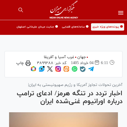
🟡 پرونده‌های ویژه خبری
🟡 سامانه‌های قضایی
🟡 جنایت میدان علیخانی اصفهان
جهان
غرب آسیا و آفریقا
6:11
04 خرداد 1405
کد خبر:
۴۸۹۹۲۸۸
چاپ
آخرین تحولات تجاوز آمریکا و رژیم صهیونیستی به ایران|
اخبار تردد در تنگه هرمز/ ادعای ترامپ
درباره اورانیوم غنی‌شده ایران