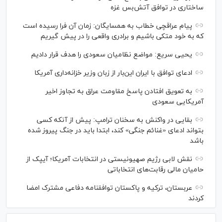
ساختاری در توافق آتش‌‎بس غزه
پیام عراقچی خطاب به همسایگان: زمان آن فرا رسیده است
که به خود متکی باشیم و برادری واقعی را در پیش گیریم
یحیی سریع: مواضع نظامیان سعودی را هدف قرار دادیم
ادعای توافق با ایران این‌بار از زبان وزیر خزانه‌داری آمریکا
به تعویق افتادن پاسخ مقاومت عراق به تجاوز اخیر
آمریکایی سعودی
بقایی در واکنش به سخنان ترامپ: پیش از آنکه کسی
بتواند ادعای «غنائم جنگی» کند، ابتدا باید در جنگ پیروز شده
باشد
نقش لابی رژیم صهیونیستی در انتخابات آمریکا؛ آیپک از
حامیان مالی رقابت‌های انتخاباتی
عربستان، ترکیه و پاکستان توافقنامه دفاعی مشترک امضا
کردند