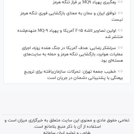
رهگیری پهپاد MQ۹ بر فراز تنگه هرمز
توافق ایران و عمان به معنای بازگشایی فوری تنگه هرمز
نیست
اولین تصاویر لاشه F-۱۵ آمریکا و پهپاد MQ-۹ منهدم‌شده
منتشر شد
سرلشکر رضایی: هدف آمریکا در جنگ هفده روزه، اجرای
عملیات هوابرد، بازگشایی تنگه هرمز و حمله به سایت‌های
هسته‌ای بود
خطیب جمعه تهران: تحرکات سازمان‌یافته برای ترویج
برهنگی با پشتیبانی دشمنان در جریان است
تمامی حقوق مادی و معنوی این سایت متعلق به خبرگزاری میزان است و
استفاده از آن با ذکر منبع بلامانع است.
طراحی و تولید
ایران سامانه