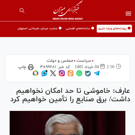
🟡 پرونده‌های ویژه خبری
🟡 سامانه‌های قضایی
🟡 جنایت میدان علیخانی اصفهان
سیاست
مجلس و دولت
2:16
04 خرداد 1405
کد خبر:
۴۸۹۹۲۸۱
چاپ
عارف: خاموشی تا حد امکان نخواهیم
داشت/ برق صنایع را تأمین خواهیم کرد