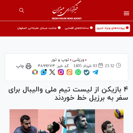
🟡 پرونده‌های ویژه خبری
🟡 سامانه‌های قضایی
🟡 جنایت میدان علیخانی اصفهان
ورزشی
توپ و تور
23:32
03 خرداد 1405
کد خبر:
۴۸۹۹۲۷۴
چاپ
۴ بازیکن از لیست تیم ملی والیبال برای
سفر به برزیل خط خوردند