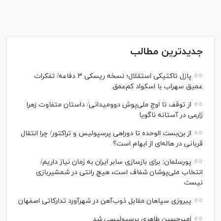
جدیدترین مطالب
پازل تاکتیکی استقلال؛ نسخه ریسکی ۳ دفاعه/ تفکرات
عمیق سهراب با اسکواد کم‌عمق
از توقف تا اوجِ ملی‌پوش دوومیدانی/ داستان متفاوت زهرا
زارعی در آستانه ناگویا
از بن‌بست الوحده تا دوراهی پرسپولیس و تراکتور/ چرا انتقال
قربانی در هاله‌ای از ابهام است؟
پورسلمان: برای بازسازی سابر ایران به زمان نیاز داریم/
انتخاب ملی‌پوشان شفاف است، هیچ رانتی در شمشیربازی
نیست
پیروزی سپاهان مقابل ذوب‌آهن در شهرآورد تدارکاتی اصفهان
امیرحسین طاهری پرسپولیسی شد