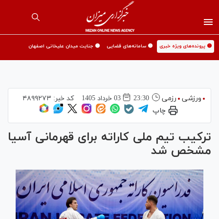
🟡 پرونده‌های ویژه خبری
🟡 سامانه‌های قضایی
🟡 جنایت میدان علیخانی اصفهان
ورزشی
رزمی
23:30
03 خرداد 1405
کد خبر:
۴۸۹۹۲۷۳
چاپ
ترکیب تیم ملی کاراته برای قهرمانی آسیا
مشخص شد