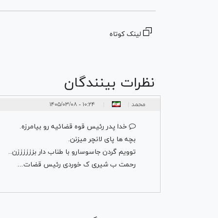
لینک کوتاه
نظرات بینندگان
محمد
۱۰:۲۴ - ۱۴۰۵/۰۳/۰۸
|
|
خدا پدر رئیس قوه قضائیه رو بیامرزه.
بچه ها پای لانچر میزنن.
توویم گردن جاسوسارو با طناب دار بززززززن..
رحمت ب شیری ک خوردی رئیس قضات...