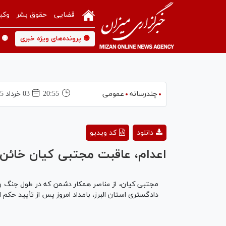
قضایی
حقوق بشر
وکی
🟡 پرونده‌های ویژه خبری
🟡 
چندرسانه
عمومی
20:55
03 خرداد 1405
دانلود
کد ویدیو
اعدام، عاقبت مجتبی کیان خائن
مجتبی کیان، از عناصر همکار دشمن که در طول جنگ رم
دادگستری استان البرز، بامداد امروز پس از تأیید حکم 