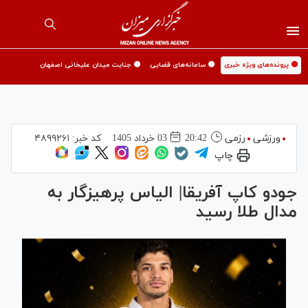
🟡 پرونده‌های ویژه خبری
🟡 سامانه‌های قضایی
🟡 جنایت میدان علیخانی اصفهان
ورزشی
رزمی
20:42
03 خرداد 1405
کد خبر:
۴۸۹۹۲۶۱
چاپ
جودو کاپ آفریقا| الیاس پرهیزگار به
مدال طلا رسید