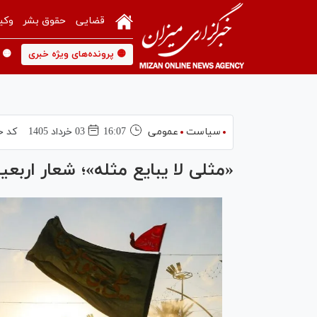
قضایی
حقوق بشر
وکی
🟡 پرونده‌های ویژه خبری
🟡 
سیاست
عمومی
16:07
03 خرداد 1405
کد خ
«مثلی لا یبایع مثله»؛ شعار اربعین