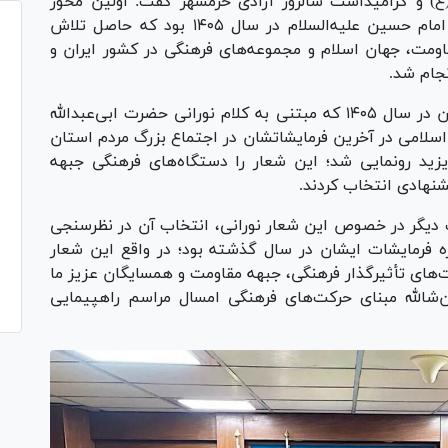
ع) و گرامیداشت سالروز آزادی خرمشهر گفت: اولین محور
جلسه امروز موضوع تعیین شعار مراسم اربعین امام حسین علیه‌السلام در سال ۱۴۰۵ بود که حاصل تلاش
مت، جهان اسلام و مجموعه‌های فرهنگی در کشور ایران و
جام شد.
وی افزود: امروز از پوستر شعار اربعین امام حسین در سال ۱۴۰۵ که مبتنی به کلام نورانی حضرت ابی‌عبدالله
 اسلامی در آخرین فرمایشاتشان در اجتماع بزرگ مردم استان
یزید رونمایی شد؛ این شعار را دستگاه‌های فرهنگی جبهه
یت دیگر در خصوص این شعار نورانی، انتخاب آن در نظرسنجی
ه فرمایشات ایشان در سال گذشته بود؛ در واقع این شعار
ای تأثیرگذار فرهنگی، جبهه مقاومت و همسایگان عزیز ما
شالله مبنای حرکت‌های فرهنگی امسال مراسم راهپیمایی