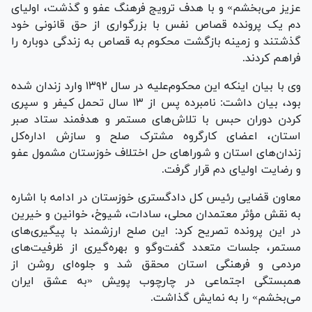
عزیز می‌بخشم» و با هدف ترویج فرهنگ عفو و گذشت، اولیای
دم یک پرونده قصاص نفس با بزرگواری از حق قانونی خود
گذشتند و زمینه بازگشت محکوم به قصاص به زندگی دوباره را
فراهم کردند.
وی با بیان اینکه این محکوم‌علیه در سال ۱۳۹۲ وارد زندان شده
بود، بیان داشت: نامبرده پس از ۱۳ سال تحمل کیفر و سپری
کردن دوران حبس با تلاش‌های مستمر و هدفمند ستاد صبر
استان، اعضای کارگروه مشترک صلح و سازش اداره‌کل
زندان‌های استان و شورا‌های حل اختلاف خوزستان مشمول عفو
و رضایت اولیای دم قرار گرفت.
معاون قضایی رئیس کل دادگستری خوزستان در ادامه با اشاره
به نقش مؤثر معتمدان محلی، سادات، شیوخ، خوانین و خیرین
در این پرونده تصریح کرد: این صلح ارزشمند با پیگیری‌های
مستمر، جلسات متعدد گفت‌و‌گو و بهره‌گیری از ظرفیت‌های
مردمی و فرهنگی استان محقق شد و جلوه‌ای روشن از
همبستگی اجتماعی در چارچوب پویش «به عشق ایران
می‌بخشم» را به نمایش گذاشت.