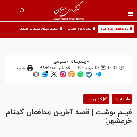
🟡 پرونده‌های ویژه خبری
🟡 سامانه‌های قضایی
🟡 جنایت میدان علیخانی اصفهان
چندرسانه
عمومی
15:01
03 خرداد 1405
کد خبر:
۴۸۹۹۲۰۰
چاپ
Play
دانلود
کد ویدیو
Video
فیلم نوشت | قصه آخرین مدافعان گمنام
خرمشهر!