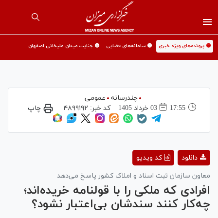
🟡 پرونده‌های ویژه خبری
🟡 سامانه‌های قضایی
🟡 جنایت میدان علیخانی اصفهان
چندرسانه
عمومی
17:55
03 خرداد 1405
کد خبر:
۴۸۹۹۱۹۲
چاپ
Play
دانلود
کد ویدیو
Video
معاون سازمان ثبت اسناد و املاک کشور پاسخ می‌دهد
افرادی که ملکی را با قولنامه خریده‌اند؛
چه‌کار کنند سندشان بی‌اعتبار نشود؟