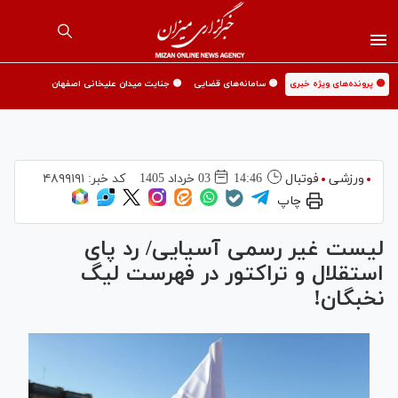
🟡 پرونده‌های ویژه خبری
🟡 سامانه‌های قضایی
🟡 جنایت میدان علیخانی اصفهان
ورزشی
فوتبال
14:46
03 خرداد 1405
کد خبر:
۴۸۹۹۱۹۱
چاپ
لیست غیر رسمی آسیایی/ رد پای
استقلال و تراکتور در فهرست لیگ
نخبگان!