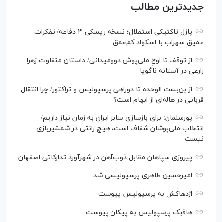
جدیدترین مطالب
پازل تاکتیکی استقلال؛ نسخه ریسکی ۳ دفاعه/ تفکرات
عمیق سهراب با اسکواد کم‌عمق
از توقف تا اوجِ ملی‌پوش دوومیدانی/ داستان متفاوت زهرا
زارعی در آستانه ناگویا
از بن‌بست الوحده تا دوراهی پرسپولیس و تراکتور/ چرا انتقال
قربانی در هاله‌ای از ابهام است؟
پورسلمان: برای بازسازی سابر ایران به زمان نیاز داریم/
انتخاب ملی‌پوشان شفاف است، هیچ رانتی در شمشیربازی
نیست
پیروزی سپاهان مقابل ذوب‌آهن در شهرآورد تدارکاتی اصفهان
امیرحسین طاهری پرسپولیسی شد
اژدهاکش به پرسپولیس پیوست
هافبک پرسپولیس به پیکان پیوست