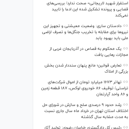
استقرار شهید لاریجانی» صحت ندارد/ بررسی‌های
قضایی و پرونده تشکیل شده این ادعا را تایید
نمی‌کند
دادستان ساری: وضعیت معیشتی و تجهیز این
نیرو‌ها برای مقابله با تخریب جنگل‌ها و تصرف اراضی
ملی باید بهبود یابد
یک محکوم به قصاص در آذربایجان‌ غربی از
مجازات رهایی یافت
تعارض قوانین؛ مانع پنهان سنددار شدن بخش
بزرگی از املاک
تهاتر ۱۶۷۳ میلیارد تومان از اموال شرکت‌های
تراستی/ توقیف ۸۶ خودروی لوکس، ۱۸۷ قطعه زمین
و ۸۶ واحد آپارتمان
رشد حدود ۹ درصدی صلح و سازش در شورای حل
اختلاف استان تهران در خرداد ماه سال جاری نسبت
به مدت مشابه سال گذشته
رئیس کل دادگستری خراسان رضوی: تولید آثار