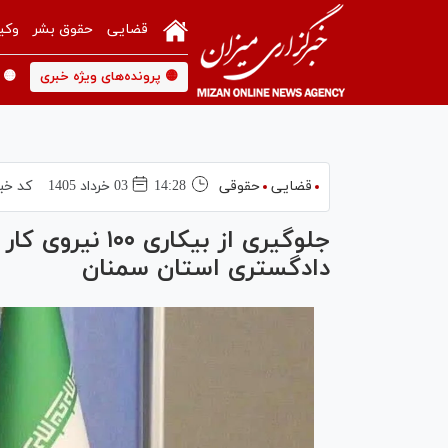
قضایی
حقوق بشر
وکی
🟡 پرونده‌های ویژه خبری
🟡 
قضایی
حقوقی
14:28
03 خرداد 1405
کد خب
جلوگیری از بیکار
دادگستری استان سمنان